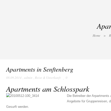
Apar
Home
>
R
Apartments in Senftenberg
08.09.2014
,
admin
,
Reise & Unterkunft
0
Apartments am Schlosspark
Die Betreiber der Arpartments
Angebote für Gruppenreisen, d
Gesurft werden.