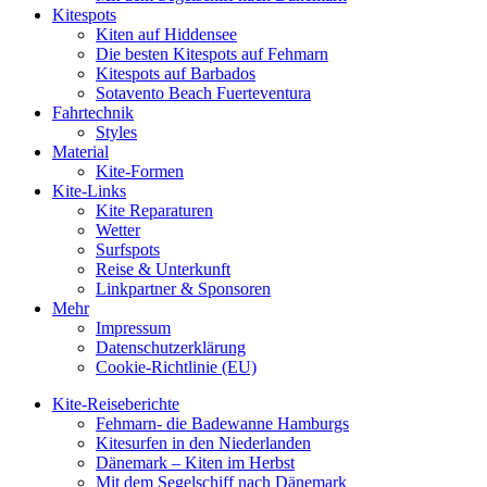
Kitespots
Kiten auf Hiddensee
Die besten Kitespots auf Fehmarn
Kitespots auf Barbados
Sotavento Beach Fuerteventura
Fahrtechnik
Styles
Material
Kite-Formen
Kite-Links
Kite Reparaturen
Wetter
Surfspots
Reise & Unterkunft
Linkpartner & Sponsoren
Mehr
Impressum
Datenschutzerklärung
Cookie-Richtlinie (EU)
Kite-Reiseberichte
Fehmarn- die Badewanne Hamburgs
Kitesurfen in den Niederlanden
Dänemark – Kiten im Herbst
Mit dem Segelschiff nach Dänemark