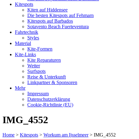
Kitespots
Kiten auf Hiddensee
Die besten Kitespots auf Fehmarn
Kitespots auf Barbados
Sotavento Beach Fuerteventura
Fahrtechnik
Styles
Material
Kite-Formen
Kite-Links
Kite Reparaturen
Wetter
Surfspots
Reise & Unterkunft
Linkpartner & Sponsoren
Mehr
Impressum
Datenschutzerklärung
Cookie-Richtlinie (EU)
IMG_4552
Home
>
Kitespots
>
Workum am Ijsselmeer
>
IMG_4552